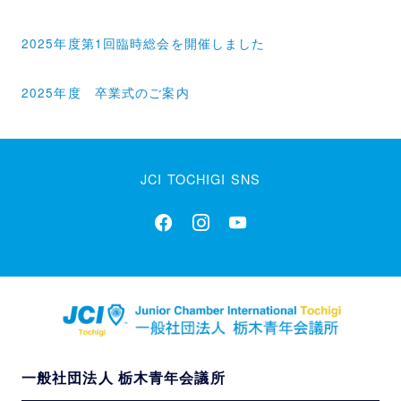
投
2025年度第1回臨時総会を開催しました
稿
ナ
2025年度 卒業式のご案内
ビ
ゲ
ー
JCI TOCHIGI SNS
シ
ョ
ン
一般社団法人 栃木青年会議所