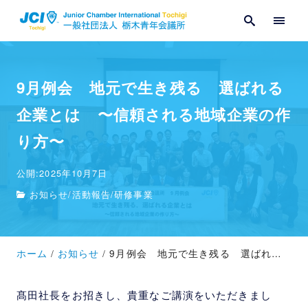
お問い合わせ
メンバー専用
9月例会 地元で生き残る 選ばれる
企業とは 〜信頼される地域企業の作
り方〜
公開:2025年10月7日
お知らせ
/
活動報告
/
研修事業
ホーム
お知らせ
9月例会 地元で生き残る 選ばれる企業とは 〜信頼される地域企業の作り方〜
髙田社長をお招きし、貴重なご講演をいただきまし